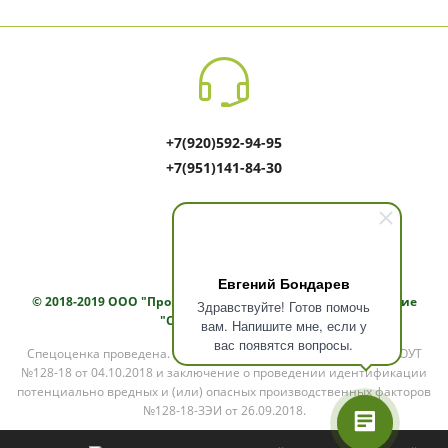
+7(920)592-94-95
+7(951)141-84-30
Евгений Бондарев
© 2018-2019
ООО "Производственно - торговое предприятие
Здравствуйте! Готов помочь
"Славянский Союз"
вам. Напишите мне, если у
вас появятся вопросы.
Спецоценка проведена. Заключение эксперта о проведении СОУТ
№128-18 от 04.10.2018 и заключение о проведении идентификации
потенциально вредных и (или) опасных производственных факторов
№128-18-ЗЭИ от 26.09.2018.